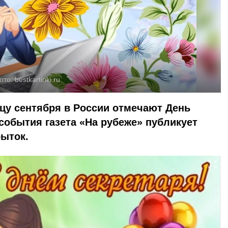
ото:
bestkartinki.ru
цу сентября в России отмечают День
 события газета «На рубеже» публикует
рыток.