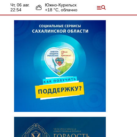
чт, 06 авг.
Южно-Курильск
22:54
+
18
°С,
облачно