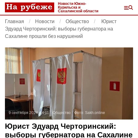
Новости Южно-
Курильска и
Сахалинской области
Главная
Новости
Общество
Юрист
Эдуард Черторинский: выборы губернатора на
Сахалине прошли без нарушений
9 сентября 2024, 14:11
Общество
Фото:
Sakh.online
Юрист Эдуард Черторинский:
выборы губернатора на Сахалине