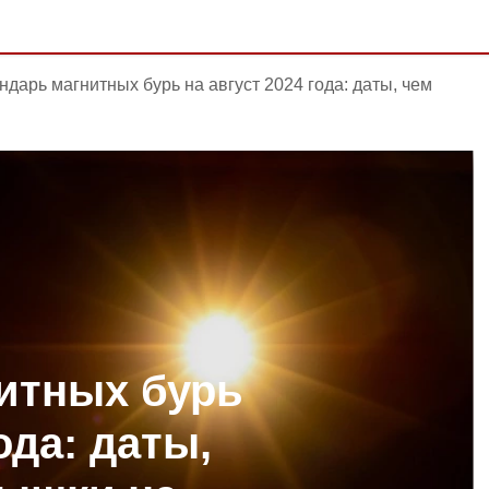
ндарь магнитных бурь на август 2024 года: даты, чем
итных бурь
ода: даты,