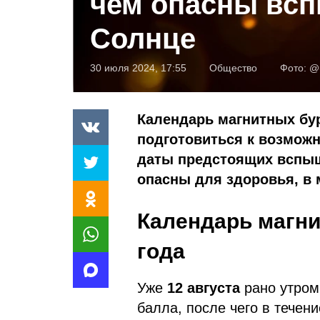
чем опасны вс
Солнце
30 июля 2024, 17:55
Общество
Фото:
@
Календарь магнитных бур
подготовиться к возмож
даты предстоящих вспыше
опасны для здоровья, в 
Календарь магни
года
Уже
12 августа
рано утром
балла, после чего в течен