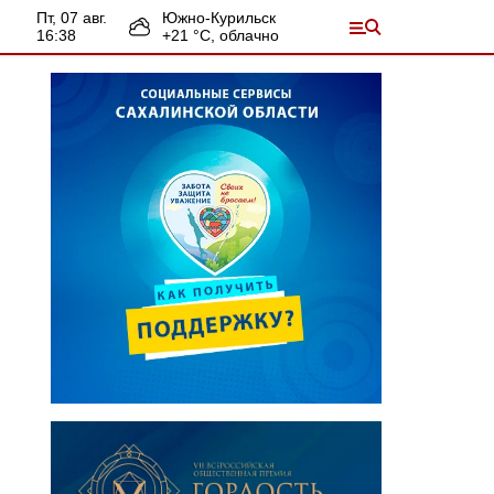
пт, 07 авг.
Южно-Курильск
16:38
+
21
°С,
облачно