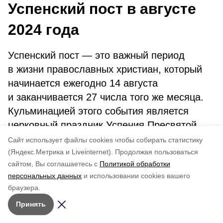
Успенский пост в августе
2024 года
Успенский пост — это важный период
в жизни православных христиан, который
начинается ежегодно 14 августа
и заканчивается 27 числа того же месяца.
Кульминацией этого события является
церковный праздник Успения Пресвятой
Богородицы, отмечаемый 28 августа.
Cайт использует файлы cookies чтобы собирать статистику
(Яндекс.Метрика и Liveinternet).
Продолжая пользоваться
История Успенского поста уходит корнями в
сайтом, Вы соглашаетесь с
Политикой обработки
древность, хотя явные свидетельства о нем
персональных данных
и использовании cookies вашего
относятся только к IX веку. Окончательно
браузера.
сроки поста были утверждены на
Принять
Константинопольском соборе в 1166 году.