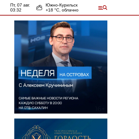
пт, 07 авг.
Южно-Курильск
03:32
+
18
°С,
облачно