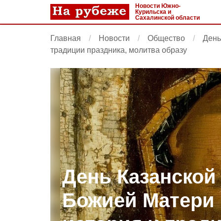
Новости Южно-
Курильска и
Сахалинской области
Главная
Новости
Общество
День
традиции праздника, молитва образу
День Казанской
Божией Матери в