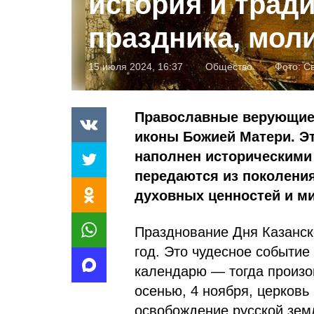
история и трад
праздника, мол
15 июля 2024, 16:37
Общество
Фото:
С
Православные верующие 
иконы Божией Матери. Эт
наполнен историческими
передаются из поколения
духовных ценностей и м
Празднование Дня Казанск
год. Это чудесное событие
календарю — тогда произо
осенью, 4 ноября, церковь
освобождение русской земл