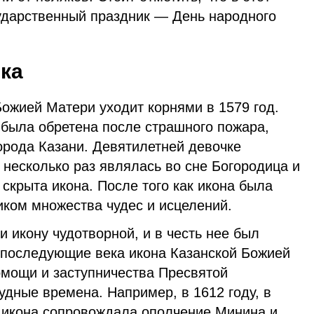
сударственный праздник — День народного
ка
ожией Матери уходит корнями в 1579 год.
 была обретена после страшного пожара,
орода Казани. Девятилетней девочке
 несколько раз являлась во сне Богородица и
 скрыта икона. После того как икона была
иком множества чудес и исцелений.
 икону чудотворной, и в честь нее был
В последующие века икона Казанской Божией
мощи и заступничества Пресвятой
удные времена. Например, в 1612 году, в
 икона сопровождала ополчение Минина и