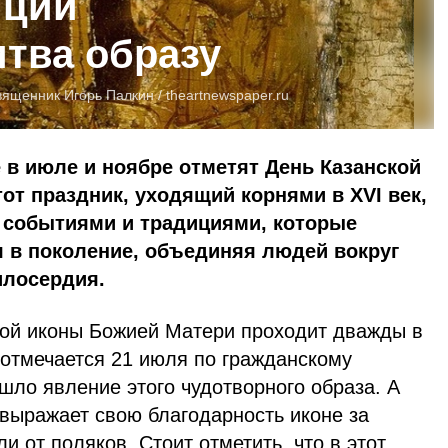
иции
итва образу
вященник Игорь Палкин /
theartnewspaper.ru
в июле и ноябре отметят День Казанской
от праздник, уходящий корнями в XVI век,
 событиями и традициями, которые
 в поколение, объединяя людей вокруг
илосердия.
ой иконы Божией Матери проходит дважды в
 отмечается 21 июля по гражданскому
шло явление этого чудотворного образа. А
 выражает свою благодарность иконе за
и от поляков. Стоит отметить, что в этот