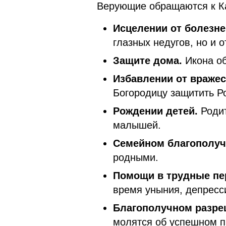
Верующие обращаются к Ка
Исцелении от болезне
глазных недугов, но и 
Защите дома.
Икона об
Избавлении от вражес
Богородицу защитить Ро
Рождении детей.
Родит
малышей.
Семейном благополуч
родными.
Помощи в трудные пе
время уныния, депресси
Благополучном разреш
молятся об успешном п