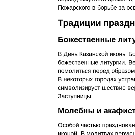
Пожарского в борьбе за ос
Традиции праздн
Божественные литу
В День Казанской иконы Б
божественные литургии. В
помолиться перед образом
В некоторых городах устра
символизирует шествие в
Заступницы.
Молебны и акафис
Особой частью празднован
иконой. В молитвах верую