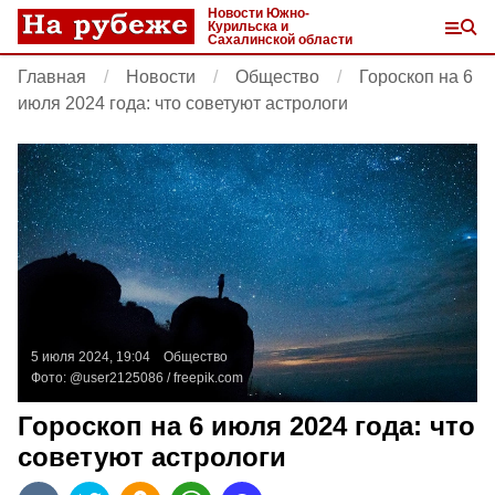
Новости Южно-
Курильска и
Сахалинской области
Главная
Новости
Общество
Гороскоп на 6
июля 2024 года: что советуют астрологи
5 июля 2024, 19:04
Общество
Фото:
@user2125086 /
freepik.com
Гороскоп на 6 июля 2024 года: что
советуют астрологи