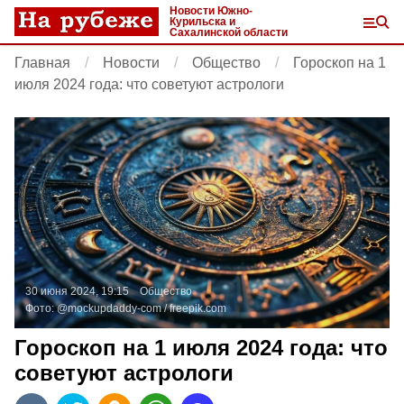
Новости Южно-
Курильска и
Сахалинской области
Главная
Новости
Общество
Гороскоп на 1
июля 2024 года: что советуют астрологи
30 июня 2024, 19:15
Общество
Фото:
@mockupdaddy-com /
freepik.com
Гороскоп на 1 июля 2024 года: что
советуют астрологи