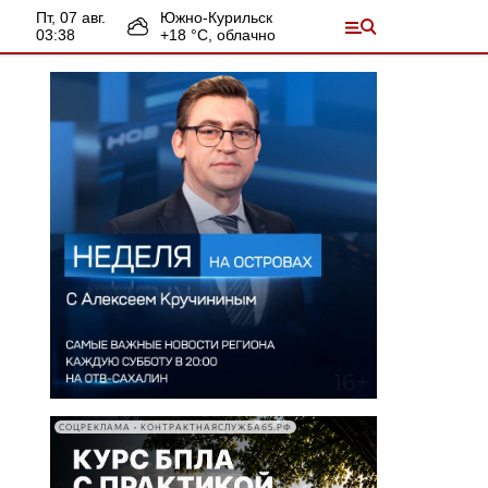
пт, 07 авг.
Южно-Курильск
03:38
+
18
°С,
облачно
СОЦРЕКЛАМА • КОНТРАКТНАЯСЛУЖБА65.РФ