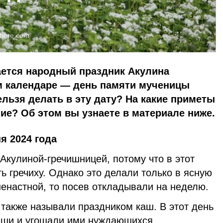
here.com
ается народный праздник Акулина
м календаре — день памяти мученицы
льзя делать в эту дату? На какие приметы
ие? Об этом вы узнаете в материале ниже.
я 2024 года
Акулиной-гречишницей, потому что в этот
ь гречиху. Однако это делали только в ясную
ненастной, то посев откладывали на неделю.
 также называли праздником каш. В этот день
аши и угощали ими нуждающихся.