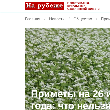
Новости Южно-
Курильска и
Сахалинской области
Главная
Новости
Общество
Прим
Приметы на 26 
года: что нельз