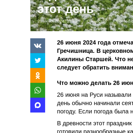
этот день
25 июня 2024, 11:25
Общество
Фото:
px
26 июня 2024 года отмеч
Гречишница. В церковно
Акилины Старшей. Что не
следует обратить вниман
Что можно делать 26 июн
26 июня на Руси называли 
день обычно начинали сеят
погоду. Если погода была 
В древности этот праздник
готовили разнообразные к