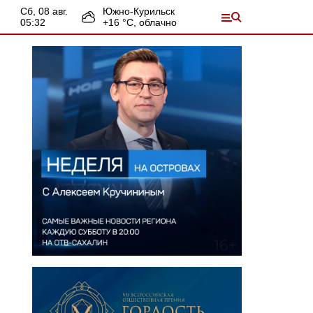
сб, 08 авг.
Южно-Курильск
05:32
+
16
°С,
облачно