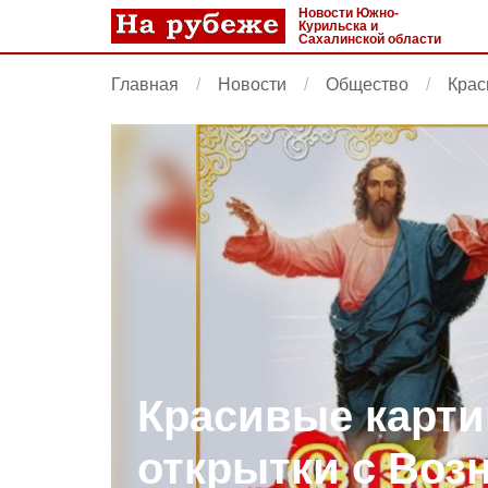
Новости Южно-
Курильска и
Сахалинской области
Главная
Новости
Общество
Крас
Красивые карти
открытки с Воз