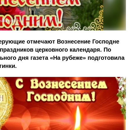
stkartinki.ru
ерующие отмечают Вознесение Господне
праздников церковного календаря. По
ьного дня газета «На рубеже» подготовила
тинки.