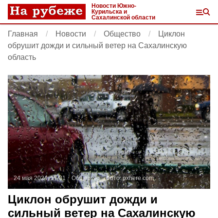
Новости Южно-
Курильска и
Сахалинской области
Главная
Новости
Общество
Циклон
обрушит дожди и сильный ветер на Сахалинскую
область
24 мая 2024, 17:31
Общество
Фото:
pxhere.com
Циклон обрушит дожди и
сильный ветер на Сахалинскую