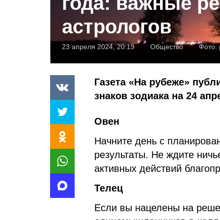
года: важные р
астрологов
23 апреля 2024, 20:19
Общество
Фото:
Газета «На рубеже» публ
знаков зодиака на 24 апр
Овен
Начните день с планирован
результаты. Не ждите ничь
активных действий благоп
Телец
Если вы нацелены на реше