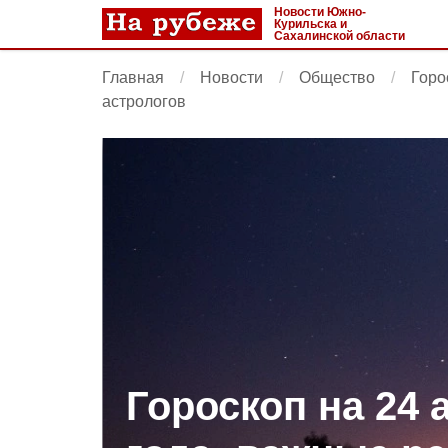
Новости Южно-
Курильска и
Сахалинской области
Главная
Новости
Общество
Горо
астрологов
Гороскоп на 24 