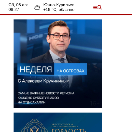
сб, 08 авг.
Южно-Курильск
08:27
+
18
°С,
облачно