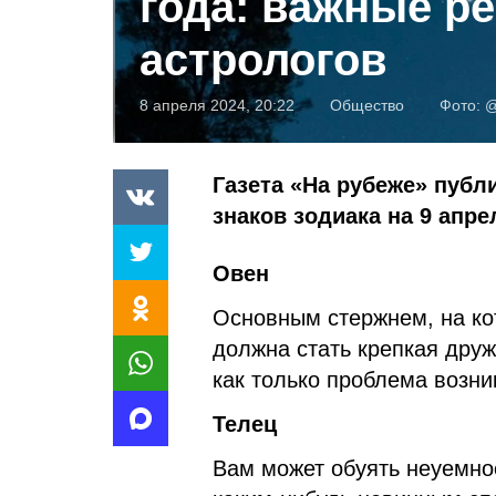
года: важные р
астрологов
8 апреля 2024, 20:22
Общество
Фото:
@
Газета «На рубеже» публ
знаков зодиака на 9 апре
Овен
Основным стержнем, на кот
должна стать крепкая друж
как только проблема возни
Телец
Вам может обуять неуемно