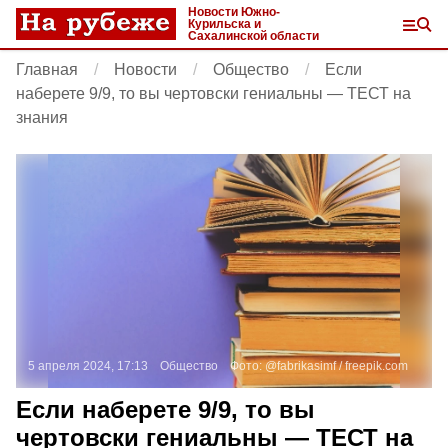
Новости Южно-
Курильска и
Сахалинской области
Главная
Новости
Общество
Если
наберете 9/9, то вы чертовски гениальны — ТЕСТ на
знания
5 апреля 2024, 17:13
Общество
Фото:
@fabrikasimf /
freepik.com
Если наберете 9/9, то вы
чертовски гениальны — ТЕСТ на