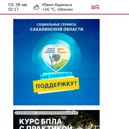
сб, 08 авг.
Южно-Курильск
02:17
+
16
°С,
облачно
СОЦРЕКЛАМА • КОНТРАКТНАЯСЛУЖБА65.РФ