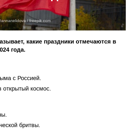
annanelidova /
freepik.com
казывает, какие праздники отмечаются в
024 года.
ыма с Россией.
в открытый космос.
ны.
ческой бритвы.