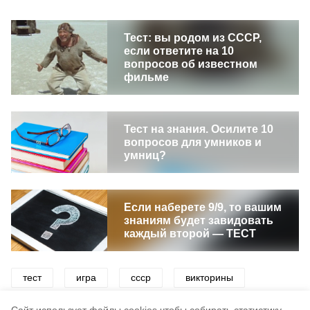
Тест: вы родом из СССР,
если ответите на 10
вопросов об известном
фильме
Тест на знания. Осилите 10
вопросов для умников и
умниц?
Если наберете 9/9, то вашим
знаниям будет завидовать
каждый второй — ТЕСТ
тест
игра
ссср
викторины
школа
образование