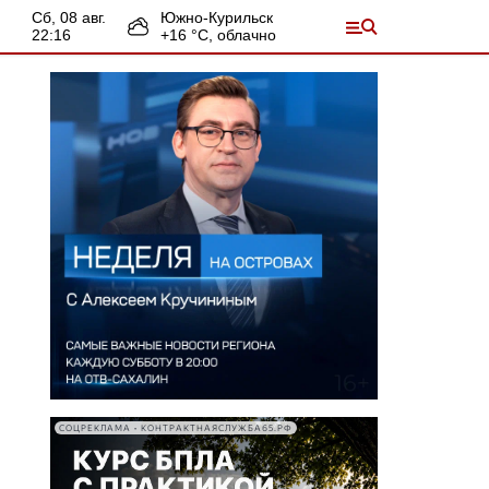
сб, 08 авг.
Южно-Курильск
22:16
+
16
°С,
облачно
СОЦРЕКЛАМА • КОНТРАКТНАЯСЛУЖБА65.РФ