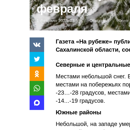
февраля
1 февраля 2024, 13:53
Общество
Фото
Газета «На рубеже» публ
Сахалинской области, с
Северные и центральны
Местами небольшой снег. В
местами на побережьях по
-23…-28 градусов, местами
-14...-19 градусов.
Южные районы
Небольшой, на западе умер