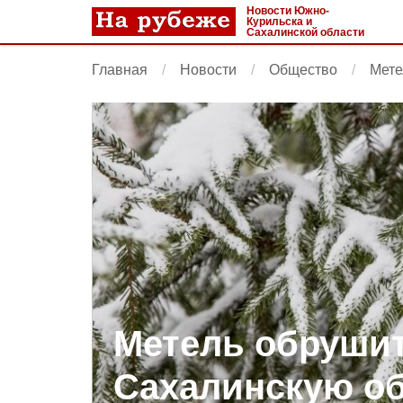
Новости Южно-
Курильска и
Сахалинской области
Главная
Новости
Общество
Мете
Метель обрушит
Сахалинскую об