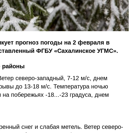
:
@freepik /
freepik.com
икует прогноз погоды на 2 февраля в
оставленный ФГБУ «Сахалинское УГМС».
е районы
етер северо-западный, 7-12 м/с, днем
рывы до 13-18 м/с. Температура ночью
 на побережьях -18...-23 градуса, днем
енный снег и слабая метель. Ветер северо-