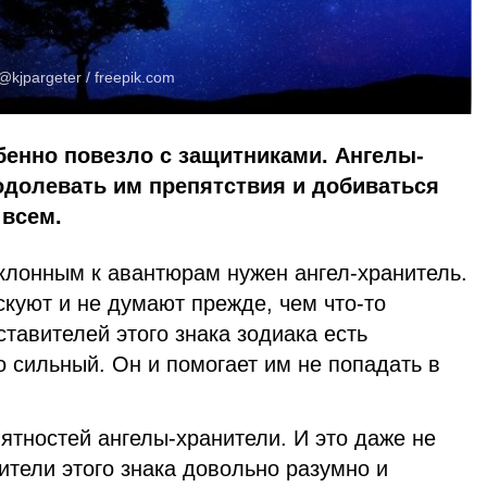
@kjpargeter /
freepik.com
бенно повезло с защитниками. Ангелы-
одолевать им препятствия и добиваться
 всем.
клонным к авантюрам нужен ангел-хранитель.
скуют и не думают прежде, чем что-то
ставителей этого знака зодиака есть
 сильный. Он и помогает им не попадать в
ятностей ангелы-хранители. И это даже не
вители этого знака довольно разумно и