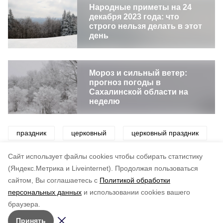
Народные приметы на 24
декабря 2023 года: что
строго нельзя делать в этот
день
Мороз и сильный ветер:
прогноз погоды в
Сахалинской области на
неделю
праздник
церковный
церковный праздник
церковь
приметы
погода
Cайт использует файлы cookies чтобы собирать статистику
(Яндекс.Метрика и Liveinternet).
Продолжая пользоваться
сайтом, Вы соглашаетесь с
Политикой обработки
Понравилась статья?
персональных данных
и использовании cookies вашего
по оценке
4
пользователей
браузера.
5
4
3
2
1
Принять