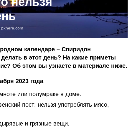
то нельзя
ень
:
pxhere.com
народном календаре – Спиридон
 делать в этот день? На какие приметы
ие? Об этом вы узнаете в материале ниже.
абря 2023 года
емноте или полумраке в доме.
енский пост: нельзя употреблять мясо,
 дырявые и грязные вещи.