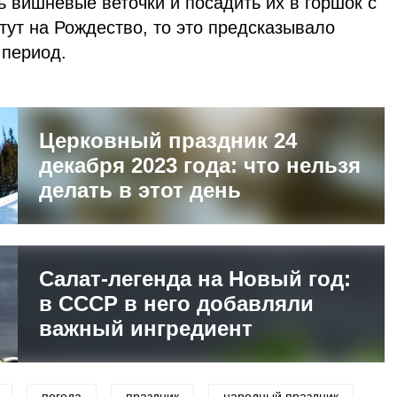
 вишневые веточки и посадить их в горшок с
тут на Рождество, то это предсказывало
 период.
Церковный праздник 24
декабря 2023 года: что нельзя
делать в этот день
Салат-легенда на Новый год:
в СССР в него добавляли
важный ингредиент
погода
праздник
народный праздник