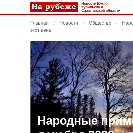
Новости Южно-
Курильска и
Сахалинской области
Главная
Новости
Общество
Наро
этот день
Народные приме