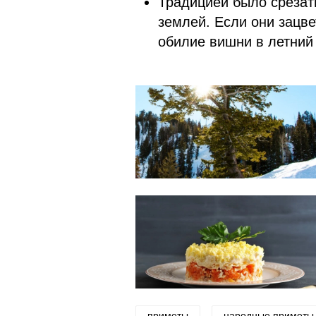
Традицией было срезать
землей. Если они зацве
обилие вишни в летний
приметы
народные приметы