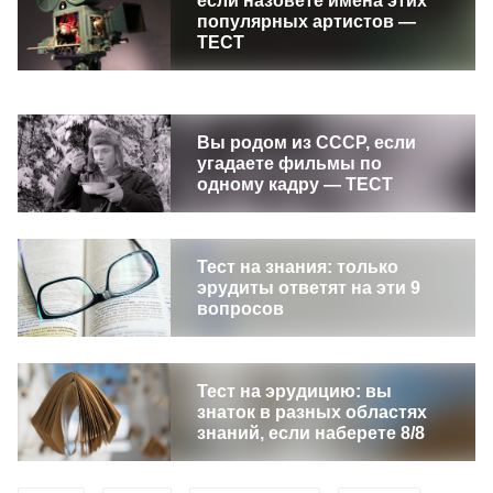
если назовете имена этих
популярных артистов —
ТЕСТ
Вы родом из СССР, если
угадаете фильмы по
одному кадру — ТЕСТ
Тест на знания: только
эрудиты ответят на эти 9
вопросов
Тест на эрудицию: вы
знаток в разных областях
знаний, если наберете 8/8