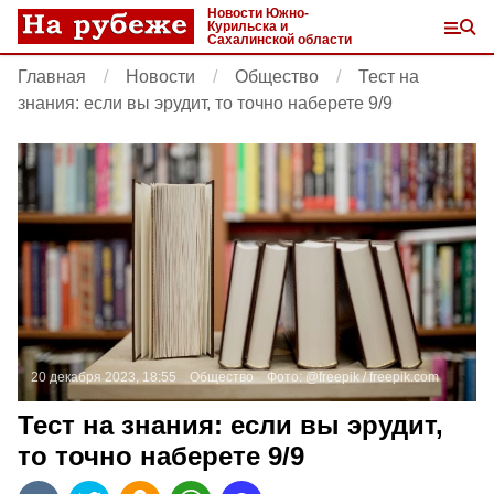
Новости Южно-
Курильска и
Сахалинской области
Главная
Новости
Общество
Тест на
знания: если вы эрудит, то точно наберете 9/9
20 декабря 2023, 18:55
Общество
Фото:
@freepik /
freepik.com
Тест на знания: если вы эрудит,
то точно наберете 9/9