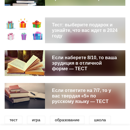
Тест: выберите подарок и
узнайте, что вас ждет в 2024
году
Если наберете 8/10, то ваша
эрудиция в отличной
форме — ТЕСТ
Если ответите на 7/7, то у
вас твердая «5» по
русскому языку — ТЕСТ
тест
игра
образование
школа