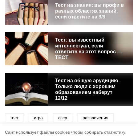
Тест на знания: вы профи в
разных областях знаний,
если ответите на 9/9
Тест: вы известный
интеллектуал, если
ответите на этот вопрос —
ТЕСТ
Тест на общую эрудицию.
Только люди с хорошим
образованием наберут
12/12
тест
игра
ссср
развлечения
викторины
история
Cайт использует файлы cookies чтобы собирать статистику