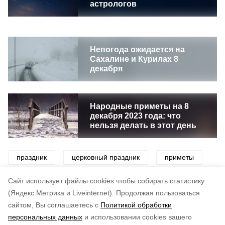
астрологов
Непогода ожидается на
Сахалине и Курилах 8
декабря
Народные приметы на 8
декабря 2023 года: что
нельзя делать в этот день
праздник
церковный праздник
приметы
погода
церковь
Cайт использует файлы cookies чтобы собирать статистику
(Яндекс.Метрика и Liveinternet).
Продолжая пользоваться
сайтом, Вы соглашаетесь с
Политикой обработки
Понравилась статья?
персональных данных
и использовании cookies вашего
по оценке
3
пользователей