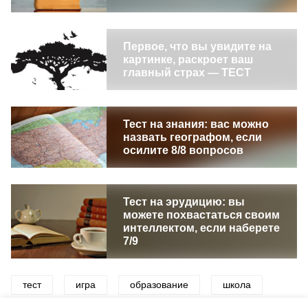
Первое, что вы увидите на
картинке, раскроет ваш
главный страх — ТЕСТ
Тест на знания: вас можно
назвать географом, если
осилите 8/8 вопросов
Тест на эрудицию: вы
можете похвастаться своим
интеллектом, если наберете
7/9
тест
игра
образование
школа