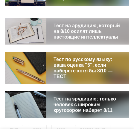
Тест на эрудицию, который
на 8/10 осилят лишь
настоящие интеллектуалы
Тест по русскому языку:
ваша оценка "5", если
наберете хотя бы 8/10 —
ТЕСТ
Тест на эрудицию: только
человек с широким
кругозором наберет 8/11
тест
игра
ссср
развлечения