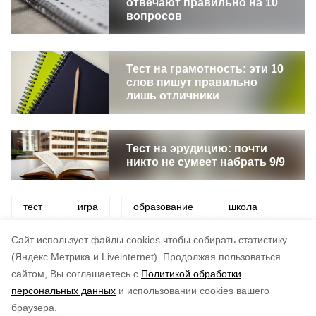
отвечают правильно на 10
вопросов
Тест на грамотность: эти 10
слов пишут правильно
лишь отличники
Тест на эрудицию: почти
никто не сумеет набрать 9/9
тест
игра
образование
школа
викторины
развлечения
Cайт использует файлы cookies чтобы собирать статистику
(Яндекс.Метрика и Liveinternet).
Продолжая пользоваться
сайтом, Вы соглашаетесь с
Политикой обработки
Понравилась статья?
персональных данных
и использовании cookies вашего
по оценке
4
пользователей
браузера.