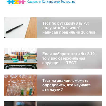
Конструктор Тестов. ру
Тест по русскому языку:
получите "отлично",
написав правильно 10 слов
Если наберете хотя бы 8/10,
то у вас сверхсильная
эрудиция — ТЕСТ
Тест на знания: сможете
определить, что изучают
эти науки?