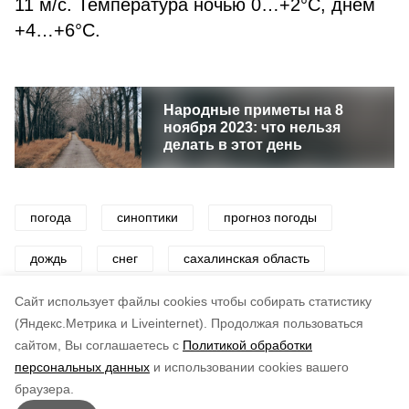
11 м/с. Температура ночью 0…+2°С, днем
+4…+6°С.
Народные приметы на 8
ноября 2023: что нельзя
делать в этот день
погода
синоптики
прогноз погоды
дождь
снег
сахалинская область
сахалин и курилы
Cайт использует файлы cookies чтобы собирать статистику
(Яндекс.Метрика и Liveinternet).
Продолжая пользоваться
сайтом, Вы соглашаетесь с
Политикой обработки
Понравилась статья?
персональных данных
и использовании cookies вашего
по оценке
3
пользователей
браузера.
5
4
3
2
1