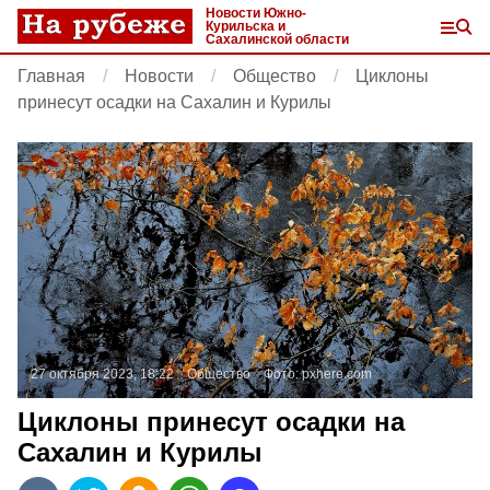
Новости Южно-
Курильска и
Сахалинской области
Главная
Новости
Общество
Циклоны
принесут осадки на Сахалин и Курилы
27 октября 2023, 18:22
Общество
Фото:
pxhere.com
Циклоны принесут осадки на
Сахалин и Курилы