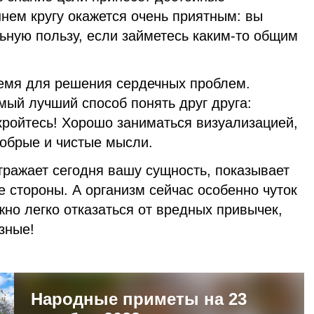
нем кругу окажется очень приятным: вы
ьную пользу, если займетесь каким-то общим
емя для решения сердечных проблем.
амый лучший способ понять друг друга:
кройтесь! Хорошо заниматься визуализацией,
добрые и чистые мысли.
ажает сегодня вашу сущность, показывает
 стороны. А организм сейчас особенно чуток
но легко отказаться от вредных привычек,
зные!
Народные приметы на 23