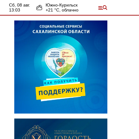
сб, 08 авг.
Южно-Курильск
13:03
+
21
°С,
облачно