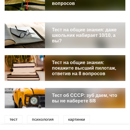
вопросов
Тест на общие знания: даже
школьник набирает 10/10, а
вы?
Тест на общие знания:
покажите высший пилотаж,
ответив на 8 вопросов
Тест об СССР: зуб даем, что
вы не наберете 8/8
тест
психология
картинки