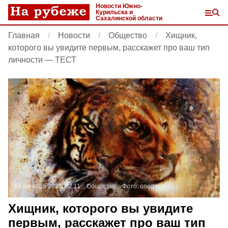
Новости Южно-
Курильска и
Сахалинской области
Главная
Новости
Общество
Хищник,
которого вы увидите первым, расскажет про ваш тип
личности — ТЕСТ
19 октября 2023, 02:11
Общество
Фото:
onedio.ru
Хищник, которого вы увидите
первым, расскажет про ваш тип