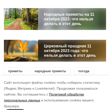
Народные приметы на 11
октября 2023: что нельзя
делать в этот день
Церковный праздник 11
октября 2023 года: что
нельзя делать в этот день
приметы
народные приметы
погода
праздник
народный праздник
Cайт использует файлы cookies чтобы собирать статистику
(Яндекс.Метрика и Liveinternet).
Продолжая пользоваться
сайтом, Вы соглашаетесь с
Политикой обработки
Понравилась статья?
персональных данных
и использовании cookies вашего
по оценке
4
пользователей
браузера.
5
4
3
2
1