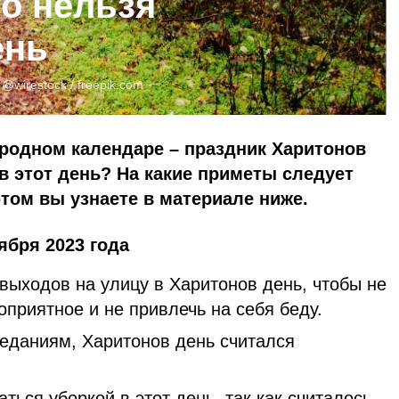
то нельзя
ень
:
@wirestock /
freepik.com
народном календаре – праздник Харитонов
 в этот день? На какие приметы следует
том вы узнаете в материале ниже.
ября 2023 года
выходов на улицу в Харитонов день, чтобы не
гоприятное и не привлечь на себя беду.
еданиям, Харитонов день считался
ться уборкой в этот день, так как считалось,