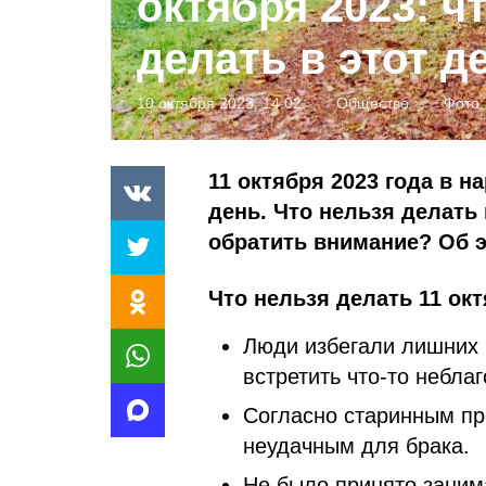
октября 2023: ч
делать в этот д
10 октября 2023, 14:02
Общество
Фото
11 октября 2023 года в 
день. Что нельзя делать
обратить внимание? Об э
Что нельзя делать 11 окт
Люди избегали лишних 
встретить что-то небла
Согласно старинным пр
неудачным для брака.
Не было принято занима