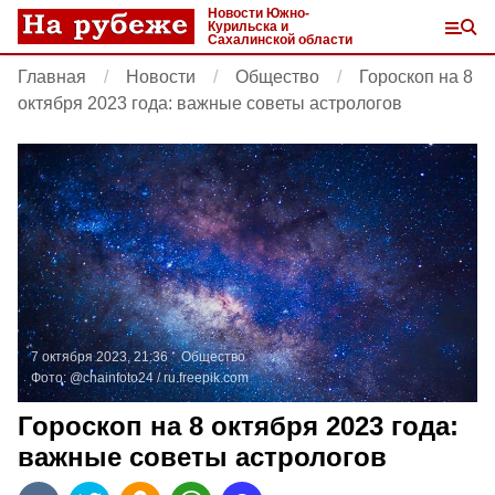
Новости Южно-
Курильска и
Сахалинской области
Главная
Новости
Общество
Гороскоп на 8
октября 2023 года: важные советы астрологов
7 октября 2023, 21:36
Общество
Фото:
@chainfoto24 /
ru.freepik.com
Гороскоп на 8 октября 2023 года:
важные советы астрологов