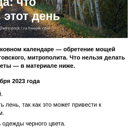
да: что
 этот день
@wirestock /
ru.freepik.com
ерковном календаре — обретение мощей
овского, митрополита. Что нельзя делать
меты — в материале ниже.
бря 2023 года
.
 лень, так как это может привести к
м.
 одежды черного цвета.