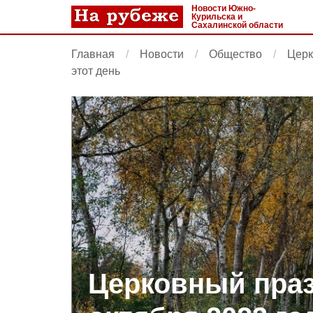
Новости Южно-
Курильска и
Сахалинской области
Главная
Новости
Общество
Церк
этот день
Церковный праз