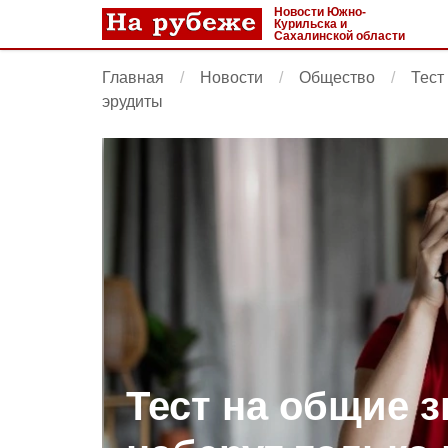
Новости Южно-
Курильска и
Сахалинской области
Главная
Новости
Общество
Тест
эрудиты
Тест на общие з