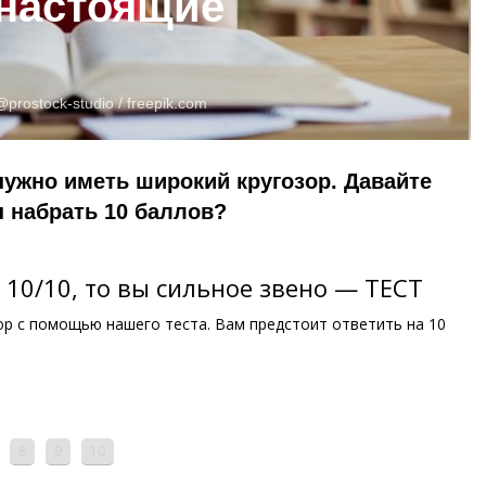
 настоящие
@prostock-studio /
freepik.com
 нужно иметь широкий кругозор. Давайте
 набрать 10 баллов?