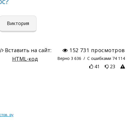
стов. ру