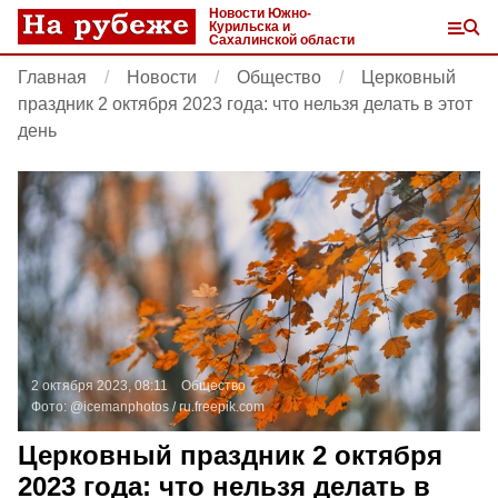
Новости Южно-
Курильска и
Сахалинской области
Главная
Новости
Общество
Церковный
праздник 2 октября 2023 года: что нельзя делать в этот
день
2 октября 2023, 08:11
Общество
Фото:
@icemanphotos /
ru.freepik.com
Церковный праздник 2 октября
2023 года: что нельзя делать в