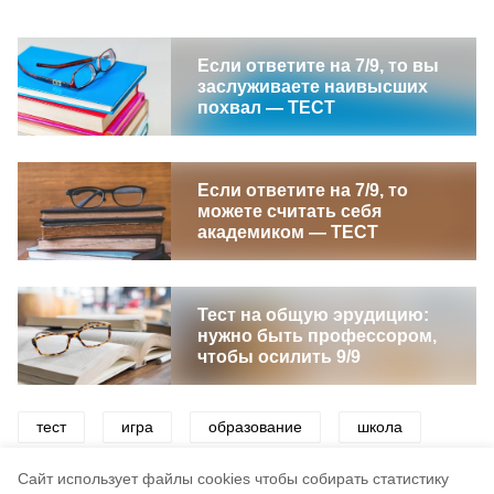
Если ответите на 7/9, то вы
заслуживаете наивысших
похвал — ТЕСТ
Если ответите на 7/9, то
можете считать себя
академиком — ТЕСТ
Тест на общую эрудицию:
нужно быть профессором,
чтобы осилить 9/9
тест
игра
образование
школа
русский язык
викторины
Cайт использует файлы cookies чтобы собирать статистику