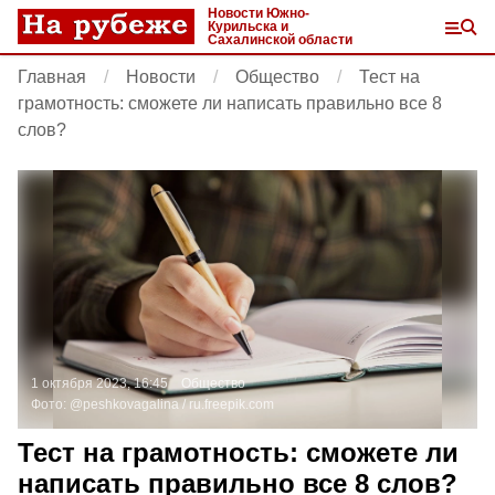
Новости Южно-
Курильска и
Сахалинской области
Главная
Новости
Общество
Тест на
грамотность: сможете ли написать правильно все 8
слов?
1 октября 2023, 16:45
Общество
Фото:
@peshkovagalina /
ru.freepik.com
Тест на грамотность: сможете ли
написать правильно все 8 слов?