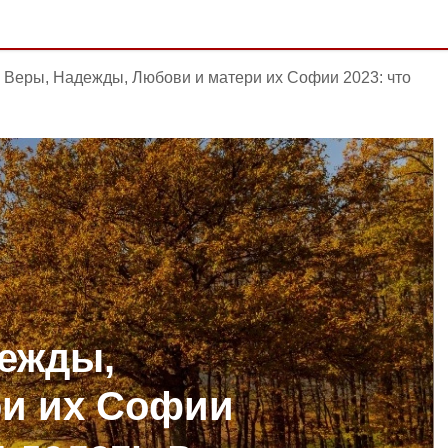
 Веры, Надежды, Любови и матери их Софии 2023: что
ежды,
ри их Софии