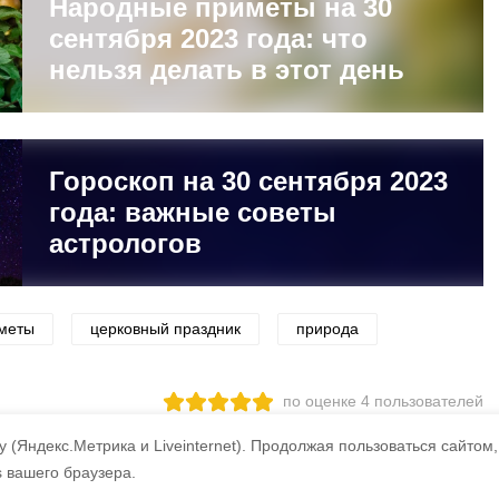
Народные приметы на 30
сентября 2023 года: что
нельзя делать в этот день
Гороскоп на 30 сентября 2023
года: важные советы
астрологов
меты
церковный праздник
природа
по оценке
4
пользователей
3
2
1
 (Яндекс.Метрика и Liveinternet).
Продолжая пользоваться сайтом,
s вашего браузера.