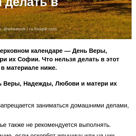
я делать в
о:
@wirestock /
ru.freepik.com
 церковном календаре — День Веры,
и их Софии. Что нельзя делать в этот
в материале ниже.
ь Веры, Надежды, Любови и матери их
запрещается заниматься домашними делами,
ье также не рекомендуется выполнять.
ание, если оскорбят женщину или на них