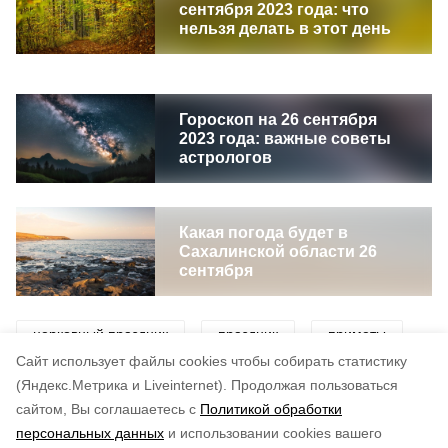
сентября 2023 года: что
нельзя делать в этот день
Гороскоп на 26 сентября
2023 года: важные советы
астрологов
Какая погода будет в
Сахалинской области 26
сентября
церковный праздник
праздник
приметы
Cайт использует файлы cookies чтобы собирать статистику
погода
(Яндекс.Метрика и Liveinternet).
Продолжая пользоваться
сайтом, Вы соглашаетесь с
Политикой обработки
персональных данных
и использовании cookies вашего
Понравилась статья?