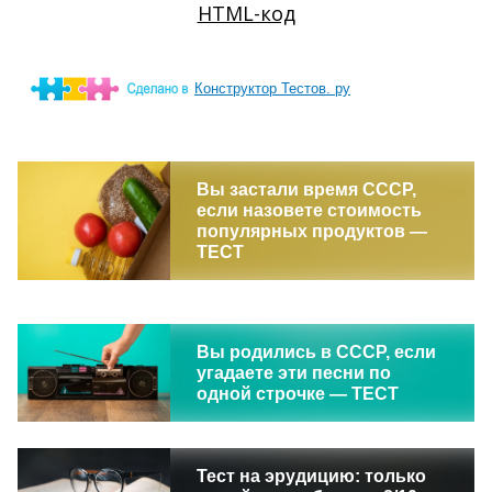
Конструктор Тестов. ру
Вы застали время СССР,
если назовете стоимость
популярных продуктов —
ТЕСТ
Вы родились в СССР, если
угадаете эти песни по
одной строчке — ТЕСТ
Тест на эрудицию: только