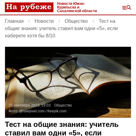
Новости Южно-
Курильска и
Сахалинской области
Главная
Новости
Общество
Тест на
общие знания: учитель ставил вам одни «5», если
наберете хотя бы 8/10
25 сентября 2023, 19:03
Общество
Фото:
@
rawpixel.com
/
freepik.com
Тест на общие знания: учитель
ставил вам одни «5», если