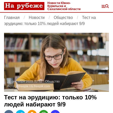
Новости Южно-
Курильска и
Сахалинской области
Главная
Новости
Общество
Тест на
эрудицию: только 10% людей набирают 9/9
23 сентября 2023, 22:52
Общество
Фото:
@freepik /
ru.freepik.com
Тест на эрудицию: только 10%
людей набирают 9/9