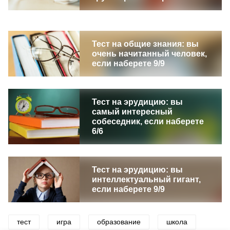
Тест на общие знания: вы
очень начитанный человек,
если наберете 9/9
Тест на эрудицию: вы
самый интересный
собеседник, если наберете
6/6
Тест на эрудицию: вы
интеллектуальный гигант,
если наберете 9/9
тест
игра
образование
школа