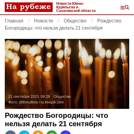
Новости Южно-
Курильска и
Сахалинской области
Главная
Новости
Общество
Рождество
Богородицы: что нельзя делать 21 сентября
21 сентября 2023, 08:29
Общество
Фото:
@frimufilms /
ru.freepik.com
Рождество Богородицы: что
нельзя делать 21 сентября