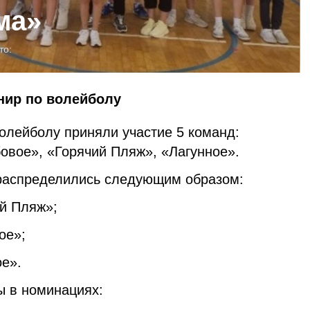
ма»
то:
нир по волейболу
олейболу приняли участие 5 команд:
овое», «Горячий Пляж», «Лагунное».
 распределились следующим образом:
ий Пляж»;
ое»;
ое».
 в номинациях: