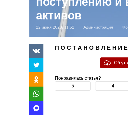
поступлению и
активов
22 июня 2023, 11:52
Администрация
Фо
П О С Т А Н О В Л Е Н И Е
Об ут
Понравилась статья?
5
4