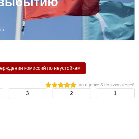
 выбытию
то:
верждении комиссий по неустойкам
по оценке
3
пользователей
3
2
1