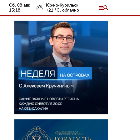
сб, 08 авг.
Южно-Курильск
15:18
+
21
°С,
облачно