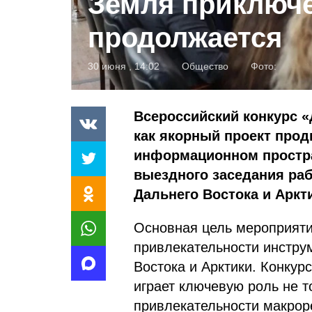
Земля приключ
продолжается
30 июня , 14:02
Общество
Фото:
Всероссийский конкурс 
как якорный проект прод
информационном простра
выездного заседания ра
Дальнего Востока и Аркт
Основная цель мероприят
привлекательности инстру
Востока и Арктики. Конку
играет ключевую роль не т
привлекательности макрор