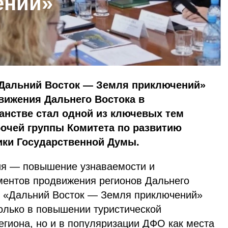
ений»
«Дальний Восток — Земля приключений»
вижения Дальнего Востока в
нстве стал одной из ключевых тем
бочей группы Комитета по развитию
ики Государственной Думы.
ия — повышение узнаваемости и
ментов продвижения регионов Дальнего
рс «Дальний Восток — Земля приключений»
олько в повышении туристической
егиона, но и в популяризации ДФО как места