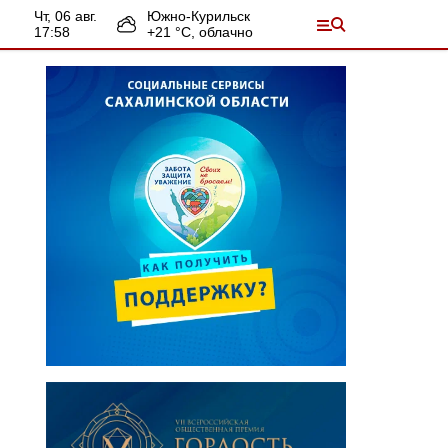
чт, 06 авг.
Южно-Курильск
17:58
+
21
°С,
облачно