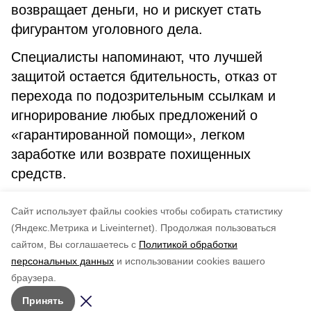
возвращает деньги, но и рискует стать
фигурантом уголовного дела.
Специалисты напоминают, что лучшей
защитой остается бдительность, отказ от
перехода по подозрительным ссылкам и
игнорирование любых предложений о
«гарантированной помощи», легком
заработке или возврате похищенных
средств.
егэ
мошенники
аферисты
Cайт использует файлы cookies чтобы собирать статистику
(Яндекс.Метрика и Liveinternet).
Продолжая пользоваться
сайтом, Вы соглашаетесь с
Политикой обработки
Понравилась статья?
персональных данных
и использовании cookies вашего
по оценке
4
пользователей
браузера.
5
4
3
2
1
Принять