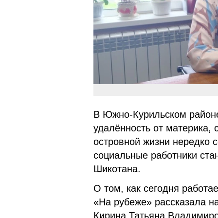
В Южно‑Курильском районе
удалённость от материка,
островной жизни нередко 
социальные работники ста
Шикотана.
О том, как сегодня работа
«На рубеже» рассказала н
Кирина Татьяна Владимиро