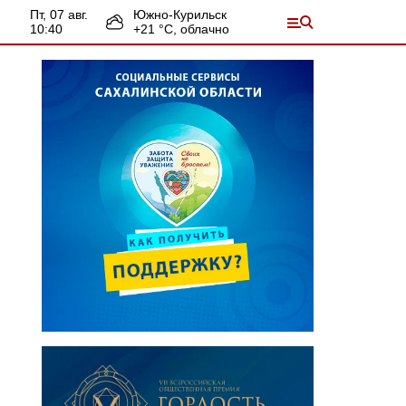
пт, 07 авг.
Южно-Курильск
10:40
+
21
°С,
облачно