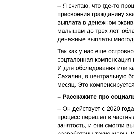
– Я считаю, что где-то пр
присвоения гражданину зва
выплата в денежном эквива
малышам до трех лет, обл
денежные выплаты многод
Так как у нас еще островно
соцталонная компенсация п
И для обследования или ка
Сахалин, в центральную бо
месяц. Это компенсируется
– Расскажите про социал
– Он действует с 2020 год
процесс перешел в частны
занятость, и они смогли в
разработаны такие меры. И