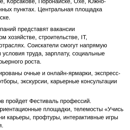
е, Корсакове, Поронайске, Охе, Южно-
енных пунктах. Центральная площадка
ске.
мпаний представят вакансии
м хозяйстве, строительстве, IT,
 отраслях. Соискатели смогут напрямую
 условия труда, зарплату, социальные
рьерного роста.
ированы очные и онлайн-ярмарки, экспресс-
тборы, экскурсии, карьерные консультации
ов пройдет Фестиваль профессий.
риентационные площадки, телемосты «Учись
ни карьеры, профтуры, интерактивные игры
я.