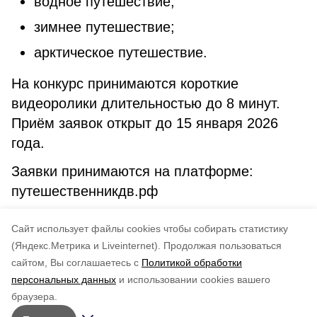
водное путешествие;
зимнее путешествие;
арктическое путешествие.
На конкурс принимаются короткие
видеоролики длительностью до 8 минут.
Приём заявок открыт до 15 января 2026
года.
Заявки принимаются на платформе:
путешественникдв.рф
Не упустите шанс показать свою
Cайт использует файлы cookies чтобы собирать статистику
экспедицию всей стране.
(Яндекс.Метрика и Liveinternet).
Продолжая пользоваться
сайтом, Вы соглашаетесь с
Политикой обработки
Понравилась статья?
персональных данных
и использовании cookies вашего
по оценке
4
пользователей
браузера.
5
4
3
2
1